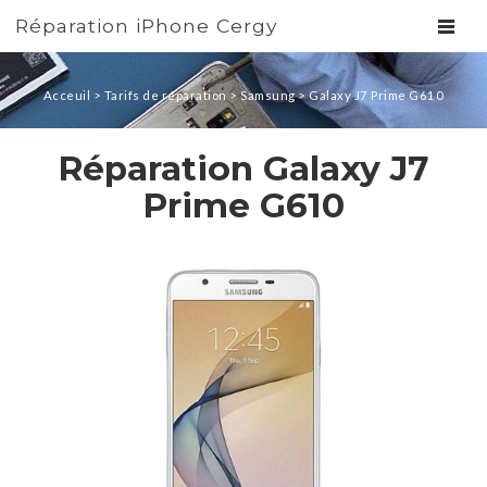
Réparation iPhone Cergy
TOGGL
Acceuil
>
Tarifs de réparation
>
Samsung
>
Galaxy J7 Prime G610
Réparation Galaxy J7
Prime G610