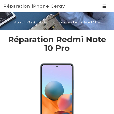
Réparation iPhone Cergy
TOGGL
Acceuil
>
Tarifs de réparation
>
Xiaomi
>
Redmi Note 10 Pro
Réparation Redmi Note
10 Pro